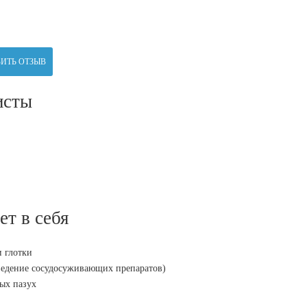
ИТЬ ОТЗЫВ
исты
ет в себя
и глотки
ведение сосудосуживающих препаратов)
ых пазух