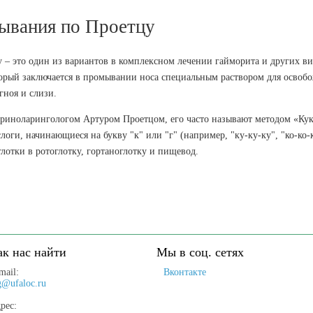
мывания по Проетцу
– это один из вариантов в комплексном лечении гайморита и других ви
оторый заключается в промывании носа специальным раствором для освоб
гноя и слизи.
ориноларингологом Артуром Проетцом, его часто называют методом «Кук
оги, начинающиеся на букву "к" или "г" (например, "ку-ку-ку", "ко-ко-
лотки в ротоглотку, гортаноглотку и пищевод.
ак нас найти
Мы в соц. сетях
mail:
Вконтакте
g@ufaloc.ru
рес: