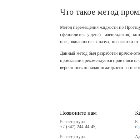
Что такое метод про
Метод перемещения жидкости по Проетцу 
сфеноидитов, у детей - аденоидитов), к
носа, околоносовых пазух, носоглотки от 
Данный метод был разработан врачом-от
промывания рекомендуется произносить сл
вероятность попадания жидкости из носог
Позвоните нам
К
Регистратура:
E-
+7 (347) 244-44-45,
re
Регистратура:
Ад