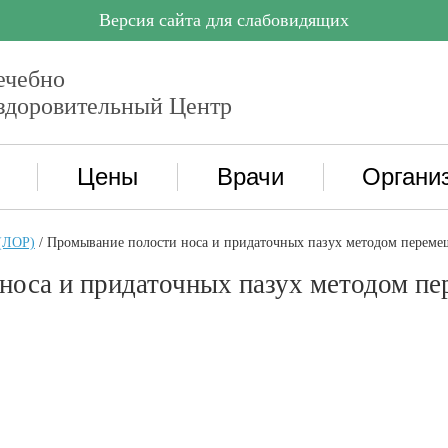
Версия сайта для слабовидящих
ечебно
здоровительный Центр
Цены
Врачи
Органи
(ЛОР)
/
Промывание полости носа и придаточных пазух методом переме
носа и придаточных пазух методом п