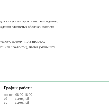
дов синусита (фронтитов, этмоидитов,
ождения слизистых оболочек полости
ушки», потому что в процессе
ко" или "го-го-го"), чтобы уменьшить
График работы
пн-пт 08:00-18:00
cб выходной
вс выходной