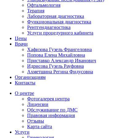
Офтальмология
Терапия
Лабораторная диагностика
Функциональная диагностика
Рентгендиагностика
Услуги процедурного кабинета
Цены
Врачи
Хафизова Гузель Франгеловна
Попова Елена Михайловна
Приставко Александр Иванович
Идрисова Гузель Рауфовна
Ахметшина Регина Фидусовна
Организациям
Контакты
О центре
Фотогалерея центра
Лицензии
Обслуживание по ДМС
Правовая информация
Отзывы
Карта сайта
Услуги
Гинекология