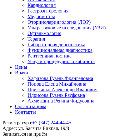
Кардиология
Гастроэнтерология
Медосмотры
Оториноларингология (ЛОР)
Ультразвуковые исследования (УЗИ)
Офтальмология
Терапия
Лабораторная диагностика
Функциональная диагностика
Рентгендиагностика
Услуги процедурного кабинета
Цены
Врачи
Хафизова Гузель Франгеловна
Попова Елена Михайловна
Приставко Александр Иванович
Идрисова Гузель Рауфовна
Ахметшина Регина Фидусовна
Организациям
Контакты
Регистратура:
+7 (347) 244-44-45,
Адрес:
ул. Баязита Бикбая, 19/3
Записаться на приём